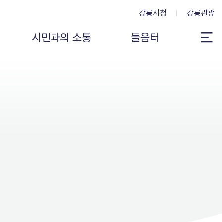
강릉시청
강릉관광
시민과의 소통
들음터
전
체
메
뉴
보
기