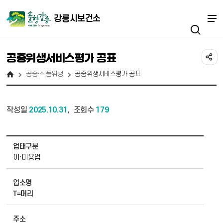
강릉시보건소
공중위생서비스평가 공표
공중·식품위생
공중위생서비스평가 공표
작성일
2025.10.31
조회수
179
,
공중위생서비스평가 공표 상세보기 - 업태구분, 업소명, 주소, 평가결과, 지정일 정보 제공
업태구분
이·미용업
업소명
T=머리
주소