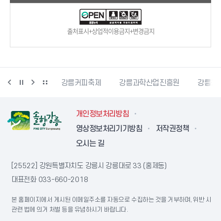
출처표시+상업적이용금지+변경금지
시자원봉사센터
강릉커피축제
강릉과학산업진흥원
강릉문
개인정보처리방침
영상정보처리기기방침
저작권정책
오시는 길
[25522] 강원특별자치도 강릉시 강릉대로 33 (홍제동)
대표전화
033-660-2018
본 홈페이지에서 게시된 이메일주소를 자동으로 수집하는 것을 거부하며, 위반 시
관련 법에 의거 처벌 등을 유념하시기 바랍니다.