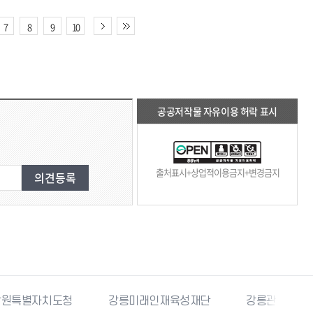
7
8
9
10
공공저작물 자유이용 허락 표시
출처표시+상업적이용금지+변경금지
특별자치도청
강릉미래인재육성재단
강릉관광개발공사