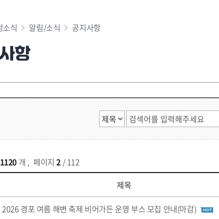
정소식
알림/소식
공지사항
사항
1120
개
,
페이지
2
/ 112
제목
2026 경포 여름 해변 축제 비어가든 운영 부스 모집 안내(마감)