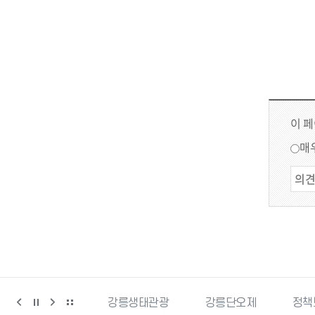
이 
매
동물사랑센터
강릉생태관광
강릉단오제
정책브