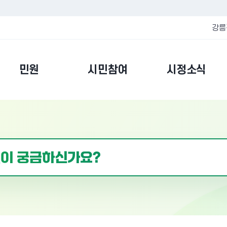
강릉
민원
시민참여
시정소식