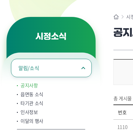
시
공지
시정소식
알림/소식
공지사항
읍면동 소식
총 게시물
타기관 소식
인사정보
번호
이달의 행사
1110