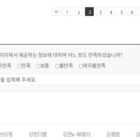
2
1
3
4
5
6
페이지에서 제공하는 정보에 대하여 어느 정도 만족하셨습니까?
우만족
만족
보통
불만족
매우불만족
리핑
강원더몰
강원e-배움터
강릉팜
강원