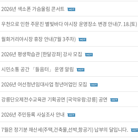
2026년 색소폰 가슴울림 콘서트
우천으로 인한 주문진 별빛바다 야시장 운영장소 변경 안내(7. 18.(토) 
월화거리야시장 휴장 안내(7월 3주차)
2026년 평생학습관 [한달강좌] 강사 모집
시민소통 공간 「들음터」 운영 알림
2026년 어선청년임대사업 청년어업인 모집
강릉단오제전수교육관 기획공연 [국악유람:강릉] 공연
2026년 주민등록 사실조사 안내
7월은 정기분 재산세(주택,건축물,선박,항공기) 납부의 달입니다.