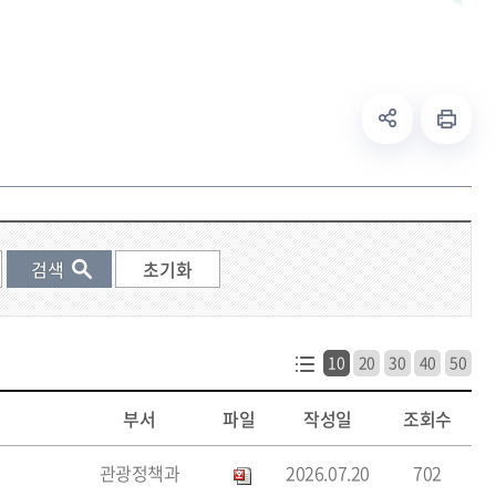
10
20
30
40
50
부서
파일
작성일
조회수
관광정책과
2026.07.20
702