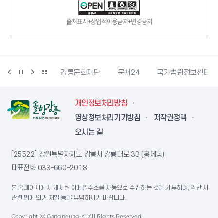
출처표시+상업적이용금지+변경금지
과학산업진흥원
강릉문화재단
문서24
국가법령정보센터
개인정보처리방침
영상정보처리기기방침
저작권정책
오시는 길
[25522] 강원특별자치도 강릉시 강릉대로 33 (홍제동)
대표전화
033-660-2018
본 홈페이지에서 게시된 이메일주소를 자동으로 수집하는 것을 거부하며, 위반 시
관련 법에 의거 처벌 등을 유념하시기 바랍니다.
Copyright ⓒ Gangneung-si. All Rights Reserved.