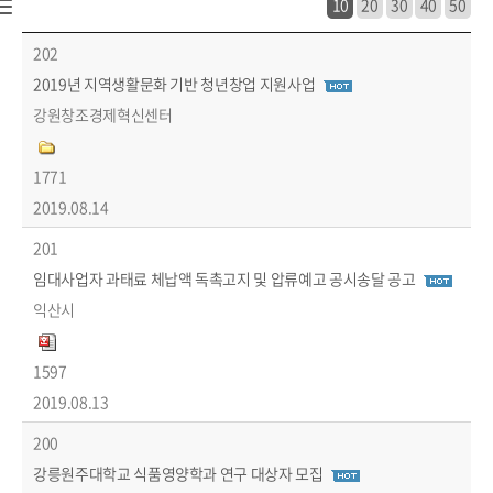
10
20
30
40
50
시정소식 > 새소식 > 타기관 소식 목록 - 번호, 제목, 작성자, 파일, 조회수, 작성일 정보 제공
202
2019년 지역생활문화 기반 청년창업 지원사업
강원창조경제혁신센터
1771
2019.08.14
201
임대사업자 과태료 체납액 독촉고지 및 압류예고 공시송달 공고
익산시
1597
2019.08.13
200
강릉원주대학교 식품영양학과 연구 대상자 모집