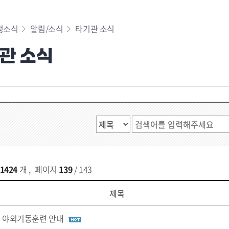
정소식
알림/소식
타기관 소식
관 소식
1424
개
,
페이지
139
/ 143
제목
야외기동훈련 안내