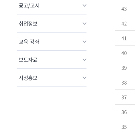
공고/고시
43
취업정보
42
41
교육·강좌
40
보도자료
39
시정홍보
38
37
36
35