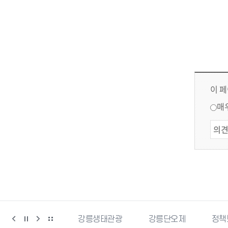
이 
매
강릉생태관광
강릉단오제
정책브리핑
강원