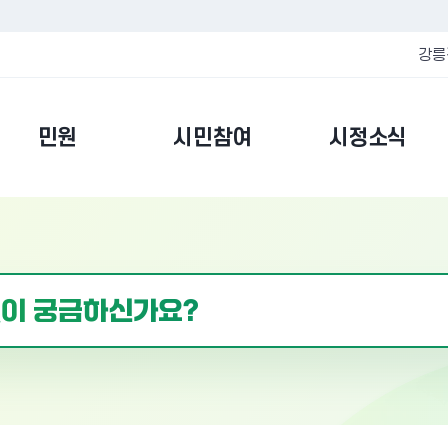
강릉
민원
시민참여
시정소식