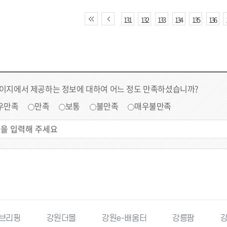
131
132
133
134
135
136
페이지에서 제공하는 정보에 대하여 어느 정도 만족하셨습니까?
우만족
만족
보통
불만족
매우불만족
더몰
강원e-배움터
강릉팜
강원특별자치도청