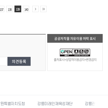
139
137
138
140
공공저작물 자유이용 허락 표시
출처표시+상업적이용금지+변경금지
강릉미래인재육성재단
강릉관광개발공사
국민재