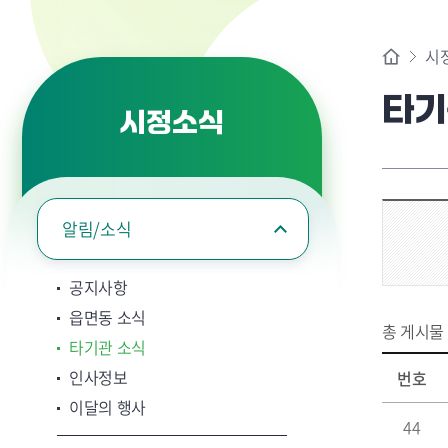
시
타기
시정소식
알림/소식
공지사항
읍면동 소식
총 게시물
타기관 소식
인사정보
번호
이달의 행사
44