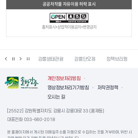
공공저작물 자유이용 허락 표시
출처표시+상업적이용금지+변경금지
시동물사랑센터
강릉생태관광
강릉단오제
정책브리핑
개인정보처리방침
영상정보처리기기방침
저작권정책
오시는 길
[25522] 강원특별자치도 강릉시 강릉대로 33 (홍제동)
대표전화
033-660-2018
본 홈페이지에서 게시된 이메일주소를 자동으로 수집하는 것을 거부하며, 위반 시