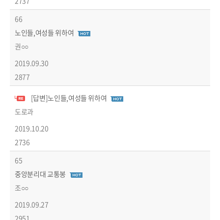
2737
66
노인들,여성들 위하여
권○○
2019.09.30
2877
[답변]노인들,여성들 위하여
답변글
도로과
2019.10.20
2736
65
중앙분리대 교통봉
조○○
2019.09.27
2951