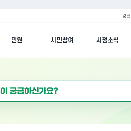
강릉
민원
시민참여
시정소식