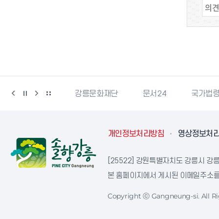
과학산업진흥원
강릉문화재단
문서24
국가법
개인정보처리방침
영상정보처
[25522] 강원특별자치도 강릉시 강릉
본 홈페이지에서 게시된 이메일주소를 
Copyright ⓒ Gangneung-si. All Ri