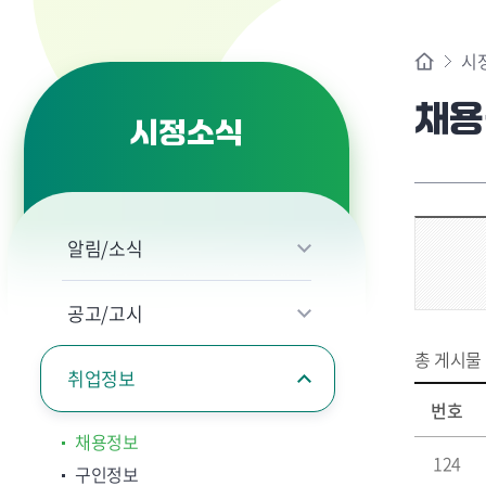
시
채용
시정소식
알림/소식
공고/고시
총 게시물
취업정보
번호
채용정보
124
구인정보