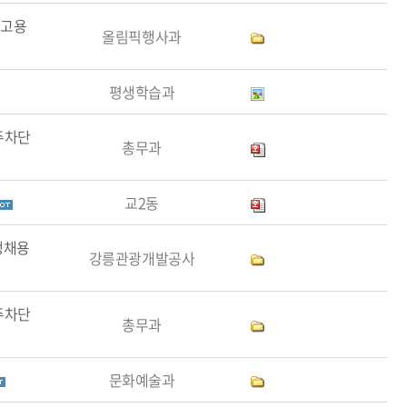
기고용
올림픽행사과
평생학습과
주차단
총무과
교2동
쟁채용
강릉관광개발공사
주차단
총무과
문화예술과