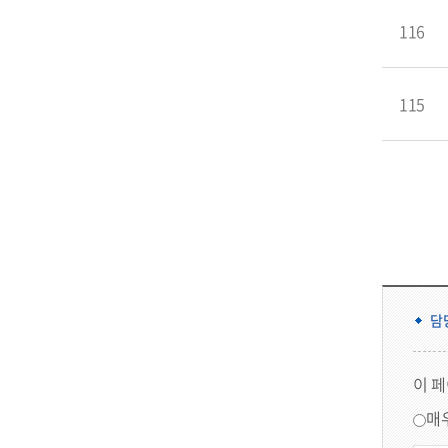
116
115
담
이 
매