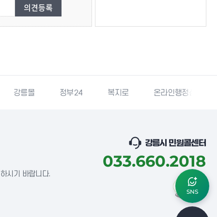
강릉몰
정부24
복지로
온라인행정심판
강릉시 민원콜센터
033.660.2018
념하시기 바랍니다.
SNS