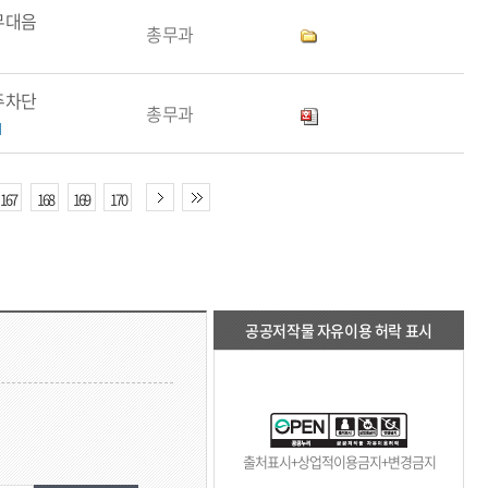
무대음
총무과
주차단
총무과
167
168
169
170
공공저작물 자유이용 허락 표시
출처표시+상업적이용금지+변경금지