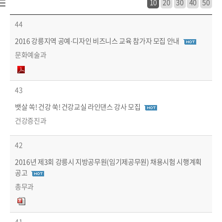
10
20
30
40
50
시정소식 > 공고/고시 > 시험·채용공고 목록 - 번호, 장애인채용, 제목, 작성자, 파일, 마감일 정보 제공
44
2016 강릉지역 공예·디자인 비즈니스 교육 참가자 모집 안내
문화예술과
43
뱃살 쏙! 건강 쑥! 건강교실 라인댄스 강사 모집
건강증진과
42
2016년 제3회 강릉시 지방공무원(임기제공무원) 채용시험 시행계획
공고
총무과
41