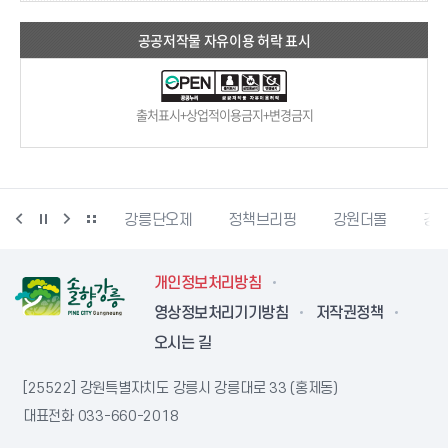
공공저작물 자유이용 허락 표시
출처표시+상업적이용금지+변경금지
강릉생태관광
강릉단오제
정책브리핑
강원더몰
강원
개인정보처리방침
영상정보처리기기방침
저작권정책
오시는 길
[25522] 강원특별자치도 강릉시 강릉대로 33 (홍제동)
대표전화
033-660-2018