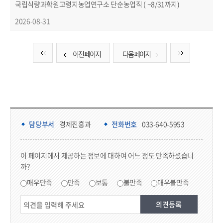
국립식량과학원고령지농업연구소 단순농업직 ( ~8/31까지)
2026-08-31
이전 페이지
다음 페이지
담당부서 정보 & 컨텐츠 만족도 조사 & 공공저작물 자유이용 허락 표시
담당부서 정보
담당부서
경제진흥과
전화번호
033-640-5953
콘텐츠 만족도 조사
이 페이지에서 제공하는 정보에 대하여 어느 정도 만족하셨습니
까?
만족도 조사
매우만족
만족
보통
불만족
매우불만족