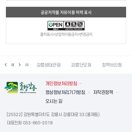
공공저작물 자유이용 허락 표시
출처표시+상업적이용금지+변경금지
시동물사랑센터
강릉생태관광
강릉단오제
정책브리핑
개인정보처리방침
영상정보처리기기방침
저작권정책
오시는 길
[25522] 강원특별자치도 강릉시 강릉대로 33 (홍제동)
대표전화
033-660-2018