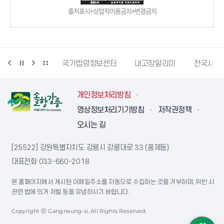
출처표시+상업적이용금지+변경금지
단
문서24
국가법령정보센터
내고장알리미
전국시장
개인정보처리방침
영상정보처리기기방침
저작권정책
오시는 길
[25522] 강원특별자치도 강릉시 강릉대로 33 (홍제동)
대표전화
033-660-2018
본 홈페이지에서 게시된 이메일주소를 자동으로 수집하는 것을 거부하며, 위반 시
관련 법에 의거 처벌 등을 유념하시기 바랍니다.
Copyright ⓒ Gangneung-si. All Rights Reserved.