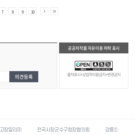
7
8
9
10
공공저작물 자유이용 허락 표시
출처표시+상업적이용금지+변경금지
고장알리미
전국시장군수구청장협의회
강릉몰