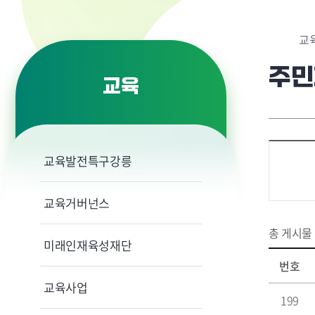
교
주민
교육
교육발전특구강릉
교육거버넌스
총 게시물
미래인재육성재단
번호
교육사업
199