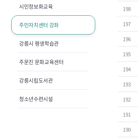
시민정보화교육
198
197
주민자치센터 강좌
196
강릉시 평생학습관
195
주문진 문화교육센터
194
강릉시립도서관
193
청소년수련시설
192
191
190