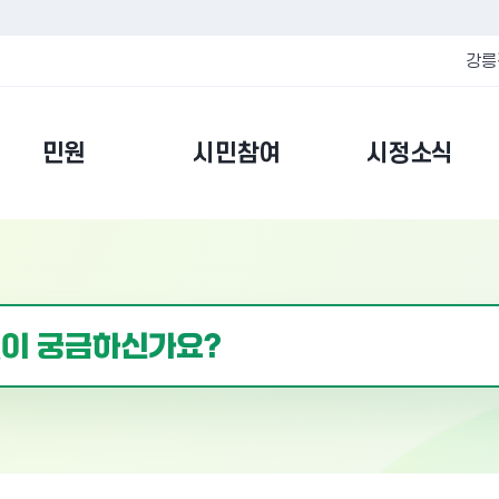
강릉
민원
시민참여
시정소식