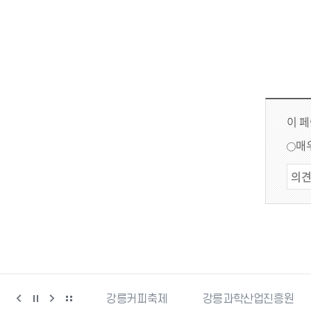
이 
매
시자원봉사센터
강릉커피축제
강릉과학산업진흥원