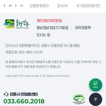
과학산업진흥원
강릉문화재단
문서24
국가법령정보센터
개인정보처리방침
영상정보처리기기방침
저작권정책
오시는 길
[25522] 강원특별자치도 강릉시 강릉대로 33 (홍제동)
대표전화
033-660-2018
본 홈페이지에서 게시된 이메일주소를 자동으로 수집하는 것을 거부하며, 위반 시
관련 법에 의거 처벌 등을 유념하시기 바랍니다.
Copyright ⓒ Gangneung-si. All Rights Reserved.
SNS
강릉시 민원콜센터
033.660.2018