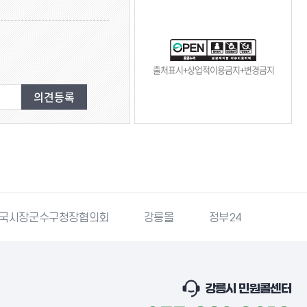
출처표시+상업적이용금지+변경금지
국시장군수구청장협의회
강릉몰
정부24
복지로
강릉시 민원콜센터