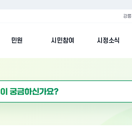
강릉
민원
시민참여
시정소식