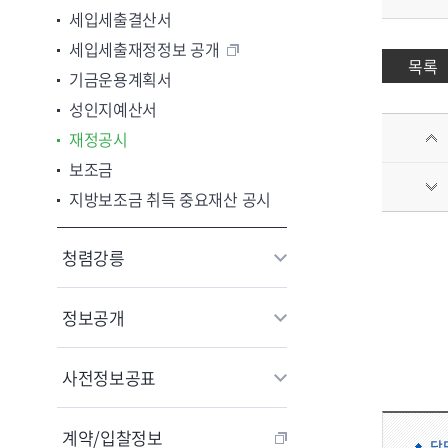
세입세출결산서
세입세출재정정보 공개
목록
기금운용계획서
성인지예산서
재정공시
보조금
지방보조금 취득 중요재산 공시
청렴강릉
정보공개
사전정보공표
계약/입찰정보
담