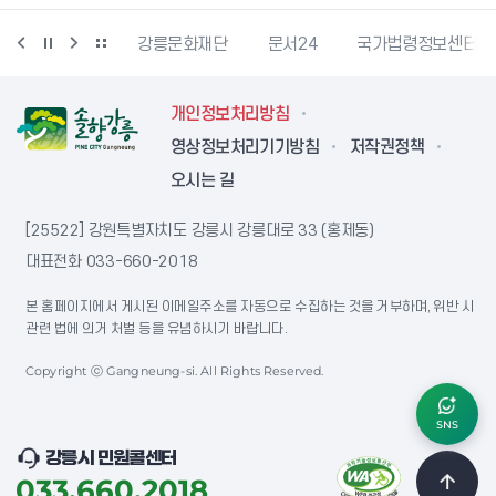
과학산업진흥원
강릉문화재단
문서24
국가법령정보센터
개인정보처리방침
영상정보처리기기방침
저작권정책
오시는 길
[25522] 강원특별자치도 강릉시 강릉대로 33 (홍제동)
대표전화
033-660-2018
본 홈페이지에서 게시된 이메일주소를 자동으로 수집하는 것을 거부하며, 위반 시
관련 법에 의거 처벌 등을 유념하시기 바랍니다.
Copyright ⓒ Gangneung-si. All Rights Reserved.
SNS
강릉시 민원콜센터
033.660.2018