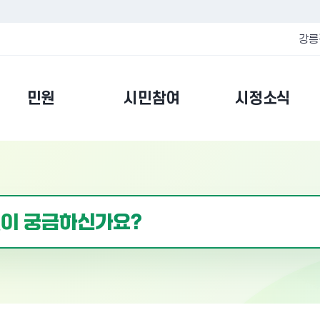
강릉
민원
시민참여
시정소식