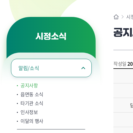
시
공지
시정소식
작성일
20
알림/소식
공지사항
읍면동 소식
타기관 소식
인사정보
이달의 행사