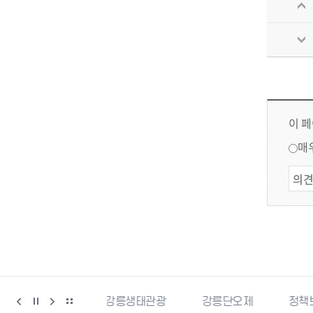
이 
매
강릉생태관광
강릉단오제
정책브리핑
강원더