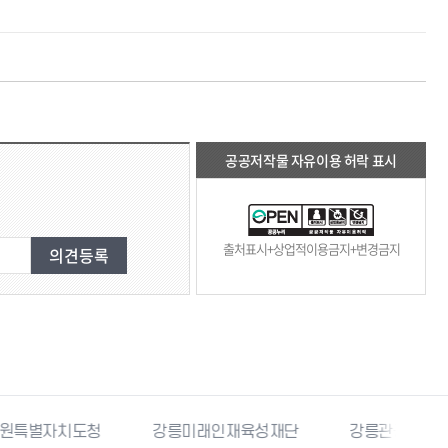
)
공공저작물 자유이용 허락 표시
출처표시+상업적이용금지+변경금지
강릉미래인재육성재단
강릉관광개발공사
국민재난