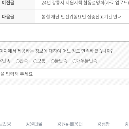
이전글
24년 강릉시 지원시책 합동설명회(자료 업로드
다음글
봄철 재난·안전위험요인 집중신고기간 안내
페이지에서 제공하는 정보에 대하여 어느 정도 만족하셨습니까?
우만족
만족
보통
불만족
매우불만족
몰
강원e-배움터
강릉팜
강원특별자치도청