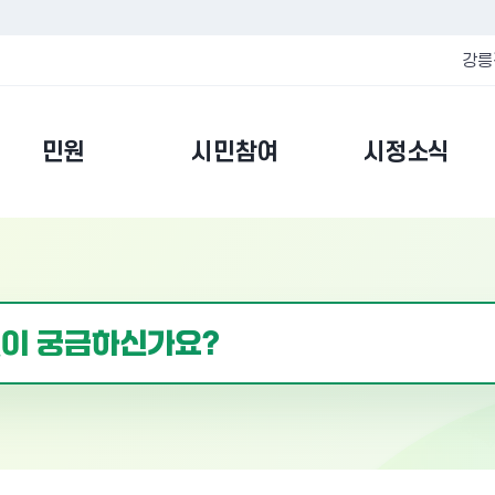
강릉
민원
시민참여
시정소식