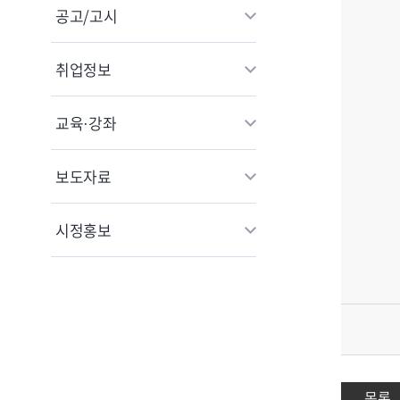
공고/고시
취업정보
교육·강좌
보도자료
시정홍보
목록