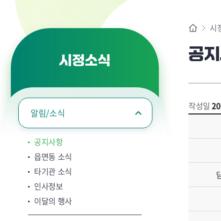
시
공지
시정소식
작성일
20
알림/소식
공지사항
읍면동 소식
타기관 소식
인사정보
이달의 행사