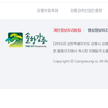
시자원봉사센터
강릉커피축제
강릉과학산업진흥원
개인정보처리방침
영상정보처
[25522] 강원특별자치도 강릉시 강릉
본 홈페이지에서 게시된 이메일주소를 
Copyright ⓒ Gangneung-si. All Ri