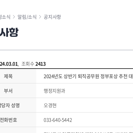
정소식
알림/소식
공지사항
사항
24.03.01
,
조회수
2413
제목
2024년도 상반기 퇴직공무원 정부포상 추천 
부서
행정지원과
담당자 성명
오경현
전화번호
033-640-5442