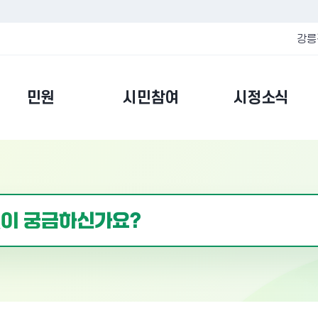
강릉
민원
시민참여
시정소식