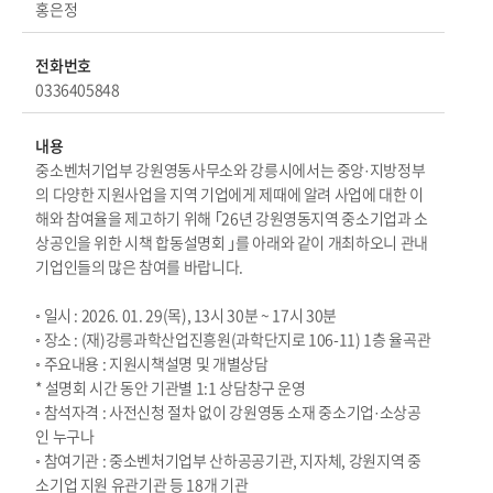
홍은정
전화번호
0336405848
내용
중소벤처기업부 강원영동사무소와 강릉시에서는 중앙·지방정부
의 다양한 지원사업을 지역 기업에게 제때에 알려 사업에 대한 이
해와 참여율을 제고하기 위해 ｢26년 강원영동지역 중소기업과 소
상공인을 위한 시책 합동설명회 ｣를 아래와 같이 개최하오니 관내
기업인들의 많은 참여를 바랍니다.
◦ 일시 : 2026. 01. 29(목), 13시 30분 ~ 17시 30분
◦ 장소 : (재)강릉과학산업진흥원(과학단지로 106-11) 1층 율곡관
◦ 주요내용 : 지원시책설명 및 개별상담
* 설명회 시간 동안 기관별 1:1 상담창구 운영
◦ 참석자격 : 사전신청 절차 없이 강원영동 소재 중소기업·소상공
인 누구나
◦ 참여기관 : 중소벤처기업부 산하공공기관, 지자체, 강원지역 중
소기업 지원 유관기관 등 18개 기관