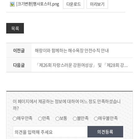
[크기변환]행사포스터.png
다운로드
미리보기
목록
이전글
해랑이와 함께하는 해수욕장 안전수칙 안내
다음글
「제26회 자랑스러운 강원여성상」 및 「제28회 강원특별자치도 평등문화상」 수상후보자 추천
컨텐츠 만족도 조사 & 공공저작물 자유이용 허락 표시
콘텐츠 만족도 조사
이 페이지에서 제공하는 정보에 대하여 어느 정도 만족하셨습니
까?
만족도 조사
매우만족
만족
보통
불만족
매우불만족