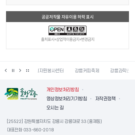
공공저작물 자유이용 허락 표시
출처표시+상업적이용금지+변경금지
릉시자원봉사센터
강릉커피축제
강릉과학산업진흥원
강릉
개인정보처리방침
영상정보처리기기방침
저작권정책
오시는 길
[25522] 강원특별자치도 강릉시 강릉대로 33 (홍제동)
대표전화
033-660-2018