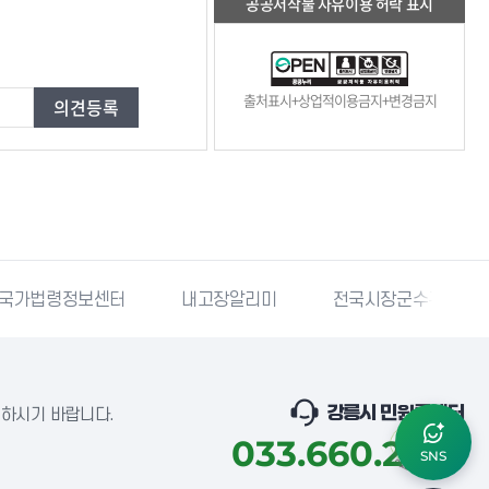
공공저작물 자유이용 허락 표시
출처표시+상업적이용금지+변경금지
국가법령정보센터
내고장알리미
전국시장군수구청장
강릉시 민원콜센터
념하시기 바랍니다.
033.660.2018
SNS