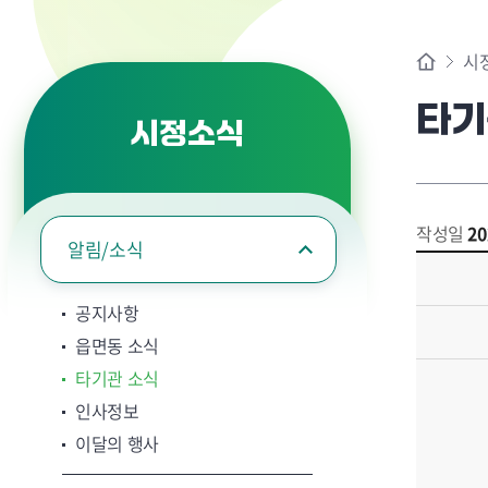
시
타기
시정소식
작성일
20
알림/소식
공지사항
읍면동 소식
타기관 소식
인사정보
이달의 행사