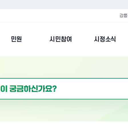
강릉
민원
시민참여
시정소식