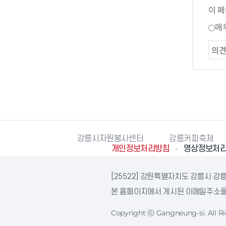
이 
매
강릉시민축구단
강릉시자원봉사센터
강릉커피축제
개인정보처리방침
영상정보처
[25522] 강원특별자치도 강릉시 강릉
본 홈페이지에서 게시된 이메일주소를 
Copyright ⓒ Gangneung-si. All Ri