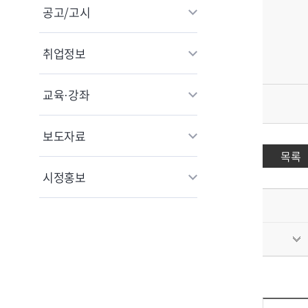
공고/고시
취업정보
교육·강좌
보도자료
목록
시정홍보