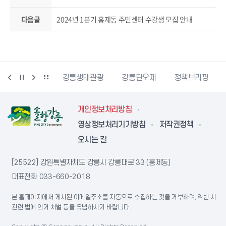
다음글
2024년 1분기 홍제동 주민센터 수강생 모집 안내
시동물사랑센터
강릉생태관광
강릉단오제
정책브리핑
개인정보처리방침
영상정보처리기기방침
저작권정책
오시는 길
[25522] 강원특별자치도 강릉시 강릉대로 33 (홍제동)
대표전화
033-660-2018
본 홈페이지에서 게시된 이메일주소를 자동으로 수집하는 것을 거부하며, 위반 시
관련 법에 의거 처벌 등을 유념하시기 바랍니다.