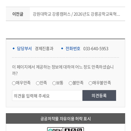
이전글
강원대학교 강릉캠퍼스 / 2026년도 강릉공학교육혁신센터 연구원(계약직) 채용 (접수기간 : 08.07(금)~08.11(화)까지)
담당부서 정보 & 컨텐츠 만족도 조사 & 공공저작물 자유이용 허락 표시
담당부서 정보
담당부서
경제진흥과
전화번호
033-640-5953
콘텐츠 만족도 조사
이 페이지에서 제공하는 정보에 대하여 어느 정도 만족하셨습니
까?
만족도 조사
매우만족
만족
보통
불만족
매우불만족
공공저작물 자유이용 허락 표시