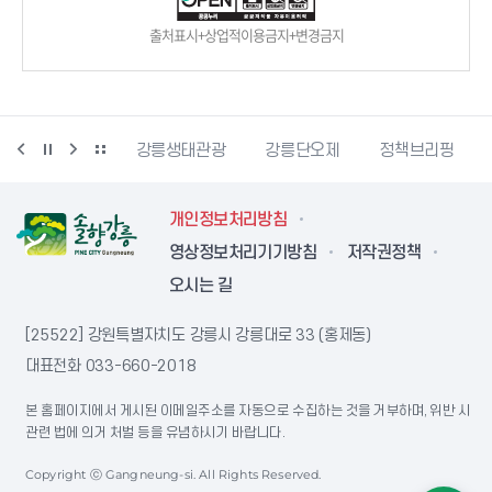
출처표시+상업적이용금지+변경금지
시동물사랑센터
강릉생태관광
강릉단오제
정책브리핑
개인정보처리방침
영상정보처리기기방침
저작권정책
오시는 길
[25522] 강원특별자치도 강릉시 강릉대로 33 (홍제동)
대표전화
033-660-2018
본 홈페이지에서 게시된 이메일주소를 자동으로 수집하는 것을 거부하며, 위반 시
관련 법에 의거 처벌 등을 유념하시기 바랍니다.
Copyright ⓒ Gangneung-si. All Rights Reserved.