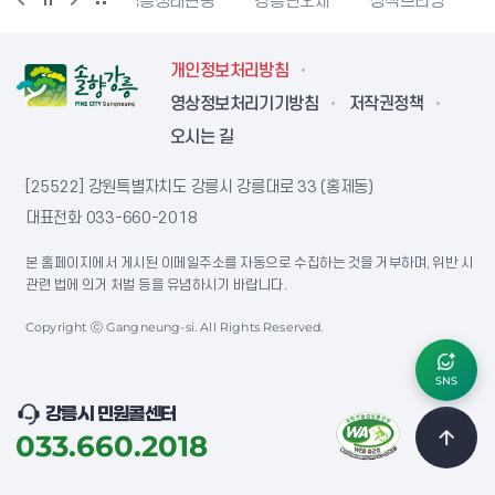
터
강릉생태관광
강릉단오제
정책브리핑
강원더몰
개인정보처리방침
영상정보처리기기방침
저작권정책
오시는 길
[25522] 강원특별자치도 강릉시 강릉대로 33 (홍제동)
대표전화
033-660-2018
본 홈페이지에서 게시된 이메일주소를 자동으로 수집하는 것을 거부하며, 위반 시
관련 법에 의거 처벌 등을 유념하시기 바랍니다.
Copyright ⓒ Gangneung-si. All Rights Reserved.
SNS
강릉시 민원콜센터
033.660.2018