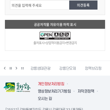
공공저작물 자유이용 허락 표시
출처표시+상업적이용금지+변경금지
시동물사랑센터
강릉생태관광
강릉단오제
정책브리핑
개인정보처리방침
영상정보처리기기방침
저작권정책
오시는 길
[25522] 강원특별자치도 강릉시 강릉대로 33 (홍제동)