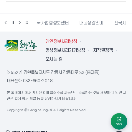
단
문서24
국가법령정보센터
내고장알리미
전국시장
개인정보처리방침
영상정보처리기기방침
저작권정책
오시는 길
[25522] 강원특별자치도 강릉시 강릉대로 33 (홍제동)
대표전화
033-660-2018
본 홈페이지에서 게시된 이메일주소를 자동으로 수집하는 것을 거부하며, 위반 시
관련 법에 의거 처벌 등을 유념하시기 바랍니다.
Copyright ⓒ Gangneung-si. All Rights Reserved.
SNS