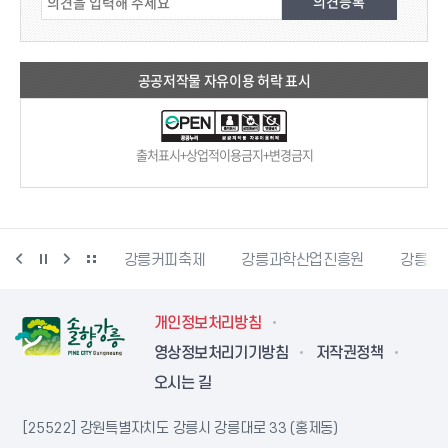
공공저작물 자유이용 허락 표시
출처표시+상업적이용금지+변경금지
시자원봉사센터
강릉커피축제
강릉과학산업진흥원
강릉문
개인정보처리방침
영상정보처리기기방침
저작권정책
오시는 길
[25522] 강원특별자치도 강릉시 강릉대로 33 (홍제동)