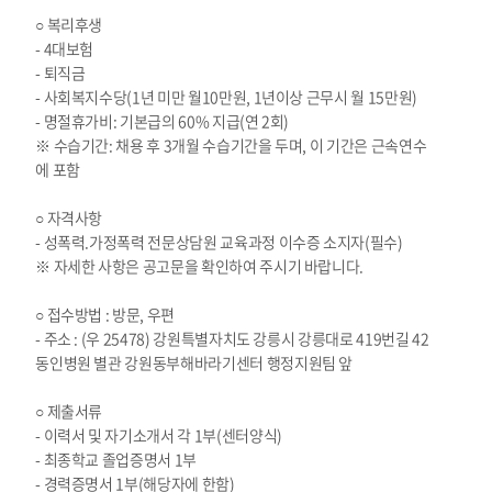
○ 복리후생
- 4대보험
- 퇴직금
- 사회복지수당(1년 미만 월10만원, 1년이상 근무시 월 15만원)
- 명절휴가비: 기본급의 60% 지급(연 2회)
※ 수습기간: 채용 후 3개월 수습기간을 두며, 이 기간은 근속연수
에 포함
○ 자격사항
- 성폭력.가정폭력 전문상담원 교육과정 이수증 소지자(필수)
※ 자세한 사항은 공고문을 확인하여 주시기 바랍니다.
○ 접수방법 : 방문, 우편
- 주소 : (우 25478) 강원특별자치도 강릉시 강릉대로 419번길 42
동인병원 별관 강원동부해바라기센터 행정지원팀 앞
○ 제출서류
- 이력서 및 자기소개서 각 1부(센터양식)
- 최종학교 졸업증명서 1부
- 경력증명서 1부(해당자에 한함)