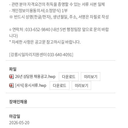
- 관련 분야 자격요건의 취득을 증명할 수 있는 서류 사본 일체
- 개인정보이용동의서(소정양식) 1부
※ 반드시 성명(한글/한자), 생년월일, 주소, 서명은 자필로 작성
○ 연락처 : 033-652-9840 (내선 5번 행정팀장 앞으로 문의 바랍
니다)
* 자세한 사항은 공고문 참고하시길 바랍니다.
[강릉시일자리지원센터 033-640-4091]
파일
26년 상담원 채용공고.hwp
다운로드
미리보기
[서식] 응시서류.hwp
다운로드
미리보기
장애인채용
마감일
2026-05-20