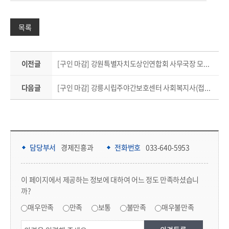
목록
이전글
[구인 마감] 강원특별자치도상인연합회 사무국장 모집공고(접수기간 05.08(금)~05.14(목)까지)
다음글
[구인 마감] 강릉시립주야간보호센터 사회복지사(접수기간 5.11.(월)~채용시까지)
담당부서 정보 & 컨텐츠 만족도 조사 & 공공저작물 자유이용 허락 표시
담당부서 정보
담당부서
경제진흥과
전화번호
033-640-5953
콘텐츠 만족도 조사
이 페이지에서 제공하는 정보에 대하여 어느 정도 만족하셨습니
까?
만족도 조사
매우만족
만족
보통
불만족
매우불만족