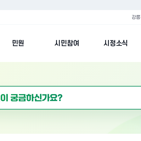
강릉
민원
시민참여
시정소식