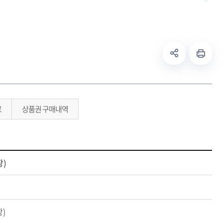
료
상품권 구매내역
장)
)