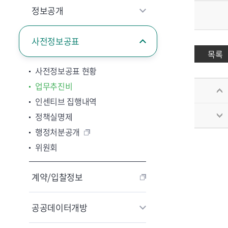
정보공개
사전정보공표
목록
사전정보공표 현황
업무추진비
인센티브 집행내역
정책실명제
행정처분공개
위원회
계약/입찰정보
공공데이터개방