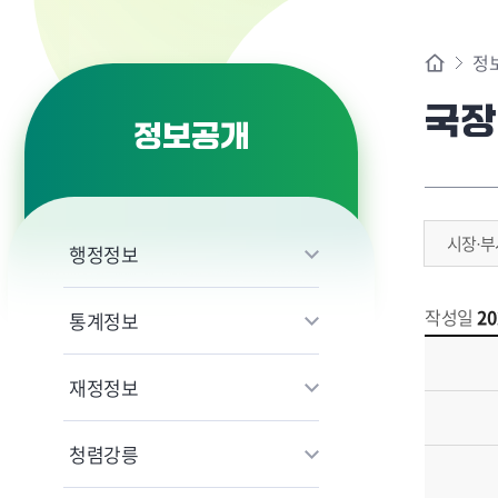
정
국장
정보공개
시장·부
행정정보
작성일
20
통계정보
재정정보
청렴강릉