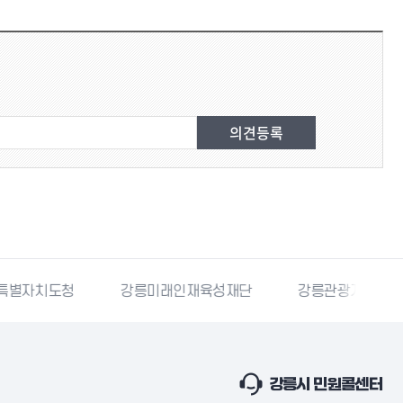
강릉미래인재육성재단
강릉관광개발공사
국민재난
강릉시 민원콜센터