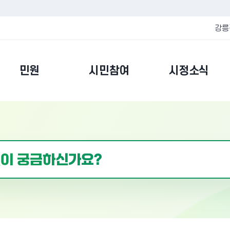
강릉
민원
시민참여
시정소식