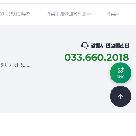
강릉미래인재육성재단
강릉관광개발공사
국민재난
강릉시 민원콜센터
033.660.2018
념하시기 바랍니다.
SNS