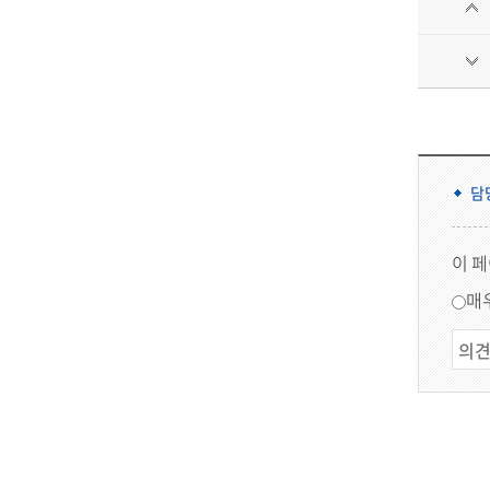
담
이 
매