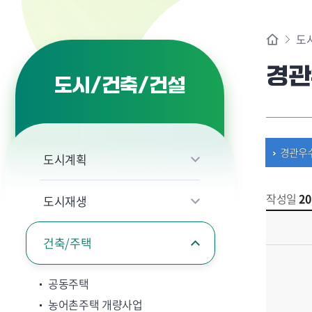
도
경관
도시/건축/건설
경관우
도시계획
작성일
20
도시재생
건축/주택
공동주택
농어촌주택 개량사업