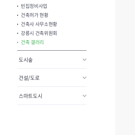
빈집정비사업
건축허가 현황
건축사 사무소현황
강릉시 건축위원회
건축 갤러리
도시숲
건설/도로
스마트도시