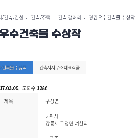
시/건축/건설
건축/주택
건축 갤러리
경관우수건축물 수상작
우수건축물 수상작
수건축물 수상작
건축사사무소 대표작품
17.03.09
,
조회수
1286
제목
구정면
○ 위치
강릉시 구정면 여찬리