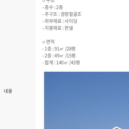
○ 구조
- 층수 : 2층
- 주구조 : 경량철골조
- 외부재료 : 사이딩
- 지붕재료 : 판넬
○ 면적
- 1층 : 91㎡ /28평
- 2층 : 49㎡ /15평
- 합계 : 140㎡ /43평
내용