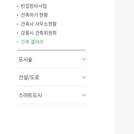
빈집정비사업
건축허가 현황
건축사 사무소현황
강릉시 건축위원회
건축 갤러리
도시숲
건설/도로
스마트도시