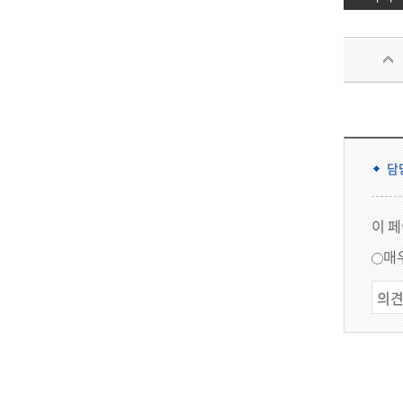
담
이 
매