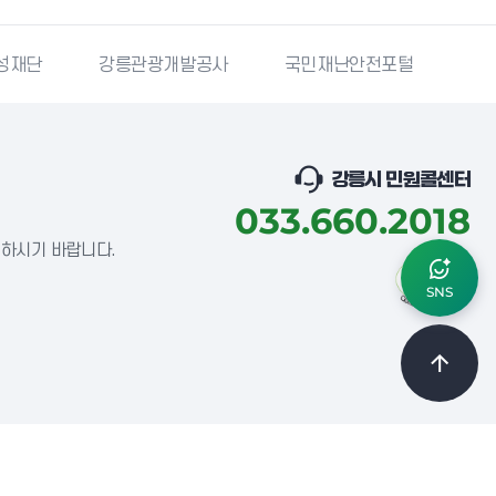
성재단
강릉관광개발공사
국민재난안전포털
강
강릉시 민원콜센터
033.660.2018
념하시기 바랍니다.
SNS