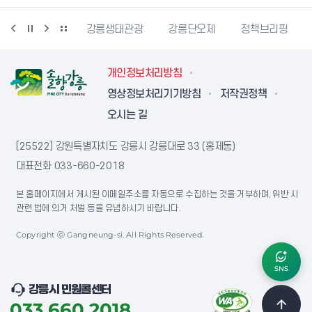
시동물사랑센터
강릉생태관광
강릉단오제
정책브리핑
개인정보처리방침
영상정보처리기기방침
저작권정책
오시는 길
[25522] 강원특별자치도 강릉시 강릉대로 33 (홍제동)
대표전화
033-660-2018
본 홈페이지에서 게시된 이메일주소를 자동으로 수집하는 것을 거부하며, 위반 시
관련 법에 의거 처벌 등을 유념하시기 바랍니다.
Copyright ⓒ Gangneung-si. All Rights Reserved.
SNS
강릉시 민원콜센터
033.660.2018