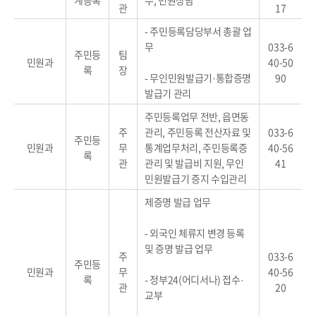
계등록
수, 민원상담
관
17
- 주민등록담당부서 총괄 업
무
033-6
주민등
팀
민원과
40-50
록
장
- 무인민원발급기·통합증명
90
발급기 관리
주민등록업무 전반, 읍면동
주
관리, 주민등록 전산자료 및
033-6
주민등
민원과
무
통계업무처리, 주민등록증
40-56
록
관
관리 및 발급비 지원, 무인
41
민원발급기 증지 수입관리
제증명 발급 업무
- 외국인 체류지 변경 등록
및 증명 발급 업무
주
033-6
주민등
민원과
무
40-56
록
- 정부24(어디서나) 접수·
관
20
교부