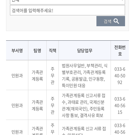
직원 결과 게시물 - 부서명, 팀명, 직책, 성명, 전화번호, 담당업무 정보 제공
전화번
부서명
팀명
직책
담당업무
호
법원사무일반, 부책관리, 식
주
033-6
가족관
별부호관리, 가족관계등록
민원과
무
40-50
계등록
기록, 공용발급, 인구동향,
관
92
특이민원 대응
가족관계등록 신고서류 접
주
033-6
가족관
수, 과태료 관리, 국제신분
민원과
무
40-56
계등록
관계(재외국민), 주민등록
관
15
사항 통보, 결격사유 회보
주
033-6
가족관
가족관계등록 신고 서류 접
민원과
무
40-56