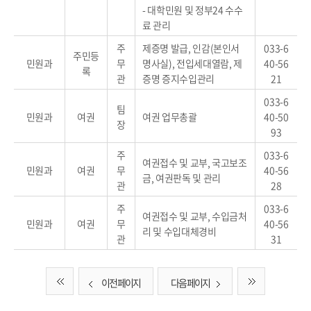
- 대학민원 및 정부24 수수
료 관리
주
제증명 발급, 인감(본인서
033-6
주민등
민원과
무
명사실), 전입세대열람, 제
40-56
록
관
증명 증지수입관리
21
033-6
팀
민원과
여권
여권 업무총괄
40-50
장
93
주
033-6
여권접수 및 교부, 국고보조
민원과
여권
무
40-56
금, 여권판독 및 관리
관
28
주
033-6
여권접수 및 교부, 수입금처
민원과
여권
무
40-56
리 및 수입대체경비
관
31
이전 페이지
다음 페이지