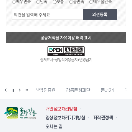
매우만족
만족
보통
불만족
매우불만족
공공저작물 자유이용 허락 표시
출처표시+상업적이용금지+변경금지
강릉과학산업진흥원
강릉문화재단
문서24
국가법령정보센
개인정보처리방침
영상정보처리기기방침
저작권정책
오시는 길