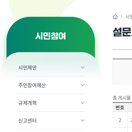
시
설문
시민참여
시민제안
주민참여예산
총 게시물
규제개혁
번호
2
신고센터