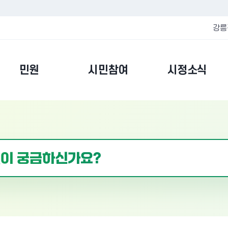
강릉
민원
시민참여
시정소식