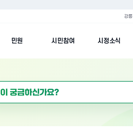
강릉
민원
시민참여
시정소식