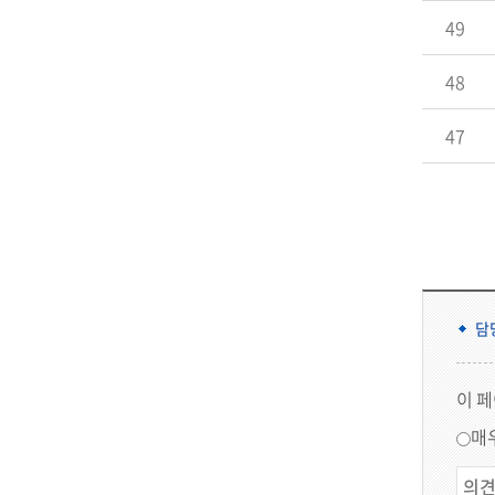
49
48
47
담
이 
매