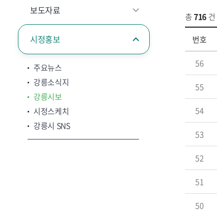
보도자료
총
716
건
시정홍보
번호
56
주요뉴스
강릉소식지
55
강릉시보
54
시정스케치
강릉시 SNS
53
52
51
50