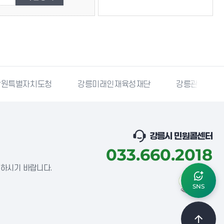
강릉미래인재육성재단
강릉관광개발공사
국민재난
강릉시 민원콜센터
033.660.2018
념하시기 바랍니다.
SNS