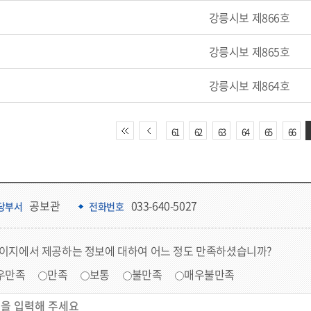
강릉시보 제866호
강릉시보 제865호
강릉시보 제864호
61
62
63
64
65
66
공보관
033-640-5027
당부서
전화번호
페이지에서 제공하는 정보에 대하여 어느 정도 만족하셨습니까?
우만족
만족
보통
불만족
매우불만족