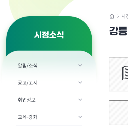
시
강릉
시정소식
알림/소식
공고/고시
취업정보
교육·강좌