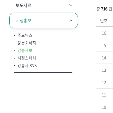
보도자료
총
716
건
시정홍보
번호
16
주요뉴스
강릉소식지
15
강릉시보
14
시정스케치
강릉시 SNS
13
12
11
10