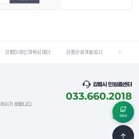
강릉미래인재육성재단
강릉관광개발공사
국민재난
강릉시 민원콜센터
033.660.2018
념하시기 바랍니다.
SNS