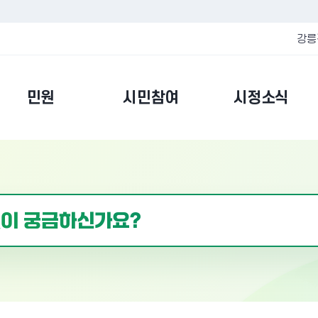
강릉
민원
시민참여
시정소식