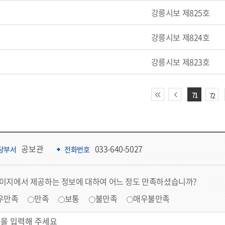
강릉시보 제825호
강릉시보 제824호
강릉시보 제823호
71
72
공보관
033-640-5027
당부서
전화번호
페이지에서 제공하는 정보에 대하여 어느 정도 만족하셨습니까?
우만족
만족
보통
불만족
매우불만족