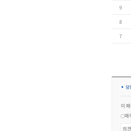
9
8
7
담
이 
매