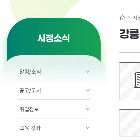
시
강릉
시정소식
알림/소식
공고/고시
취업정보
교육·강좌