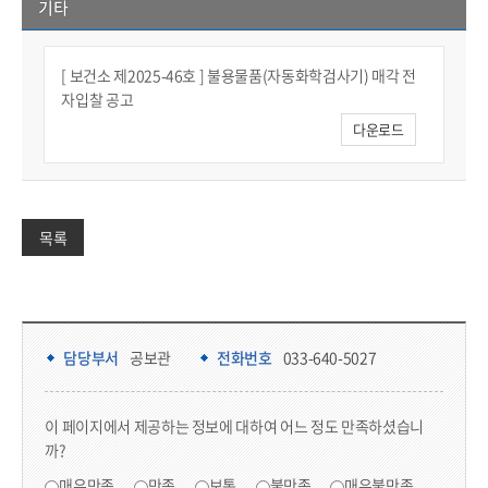
기타
[ 보건소 제2025-46호 ] 불용물품(자동화학검사기) 매각 전
자입찰 공고
다운로드
목록
담당부서 정보 & 컨텐츠 만족도 조사 & 공공저작물 자유이용 허락 표시
담당부서 정보
담당부서
공보관
전화번호
033-640-5027
콘텐츠 만족도 조사
이 페이지에서 제공하는 정보에 대하여 어느 정도 만족하셨습니
까?
만족도 조사
매우만족
만족
보통
불만족
매우불만족