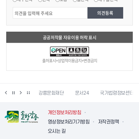
공공저작물 자유이용 허락 표시
출처표시+상업적이용금지+변경금지
과학산업진흥원
강릉문화재단
문서24
국가법령정보센터
개인정보처리방침
영상정보처리기기방침
저작권정책
오시는 길