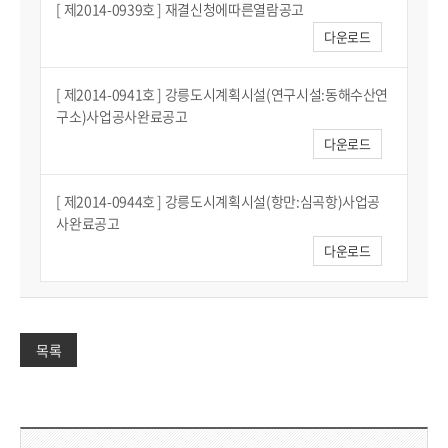
[ 제2014-0939호 ] 재결신청에따른열람공고
다운로드
[ 제2014-0941호 ] 강릉도시계획시설(연구시설:동해수산연
구소)사업공사완료공고
다운로드
[ 제2014-0944호 ] 강릉도시계획시설(항만:심곡항)사업공
사완료공고
다운로드
목록
담당부서 정보 & 컨텐츠 만족도 조사 & 공공저작물 자유이용 허락 표시