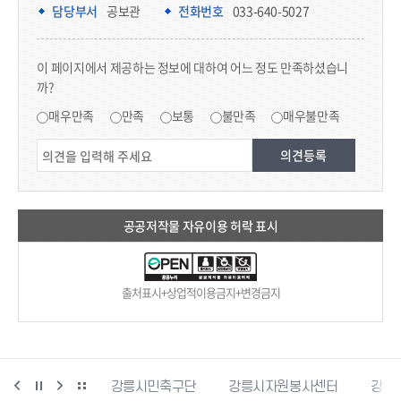
담당부서 정보
담당부서
공보관
전화번호
033-640-5027
콘텐츠 만족도 조사
이 페이지에서 제공하는 정보에 대하여 어느 정도 만족하셨습니
까?
만족도 조사
매우만족
만족
보통
불만족
매우불만족
공공저작물 자유이용 허락 표시
출처표시+상업적이용금지+변경금지
민재난안전포털
강릉시민축구단
강릉시자원봉사센터
강릉