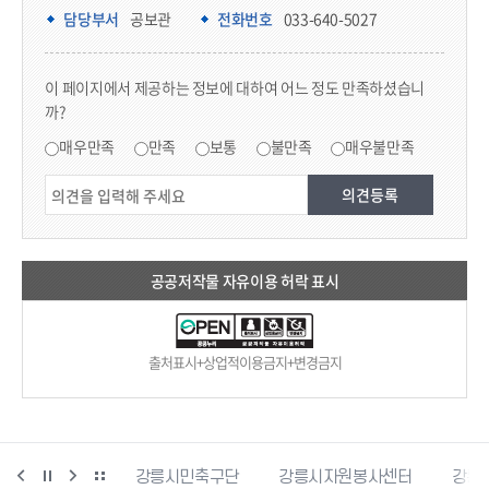
담당부서 정보
담당부서
공보관
전화번호
033-640-5027
콘텐츠 만족도 조사
이 페이지에서 제공하는 정보에 대하여 어느 정도 만족하셨습니
까?
만족도 조사
매우만족
만족
보통
불만족
매우불만족
공공저작물 자유이용 허락 표시
출처표시+상업적이용금지+변경금지
민재난안전포털
강릉시민축구단
강릉시자원봉사센터
강릉