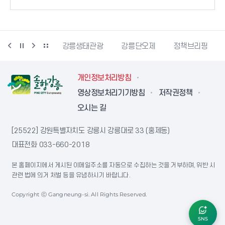
시동물사랑센터
강릉생태관광
강릉단오제
정책브리핑
개인정보처리방침
영상정보처리기기방침
저작권정책
오시는 길
[25522] 강원특별자치도 강릉시 강릉대로 33 (홍제동)
대표전화
033-660-2018
본 홈페이지에서 게시된 이메일주소를 자동으로 수집하는 것을 거부하며, 위반 시
관련 법에 의거 처벌 등을 유념하시기 바랍니다.
Copyright ⓒ Gangneung-si. All Rights Reserved.
SNS