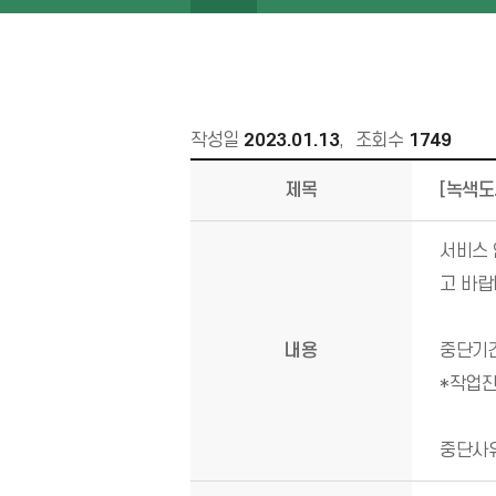
작성일
2023.01.13
,
조회수
1749
제목
[녹색도
서비스 
고 바랍
내용
중단기간 
*작업진
중단사유