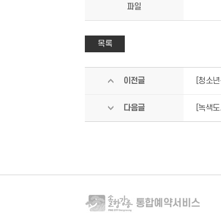
파일
목록
이전글
[청소년
다음글
[녹색도