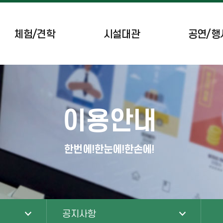
체험/견학
시설대관
공연/행
공간시설/체육시설
공연 일정
브리핑룸
이달의 행사
이용안내
녹색도시체험센터
무장애 차량 예약
한번에!한눈에!한손에!
공지사항