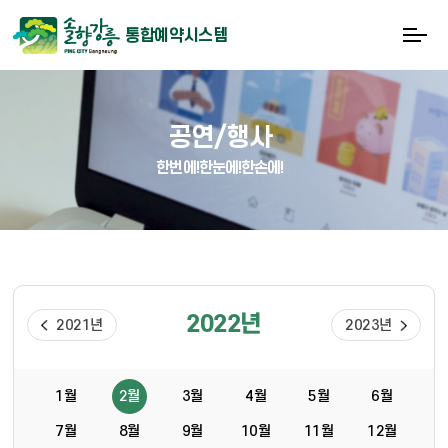
통합예약시스템
공연/행사
한번에!한눈에!한손에!
2022년
2021년
2023년
1월
2월
3월
4월
5월
6월
7월
8월
9월
10월
11월
12월