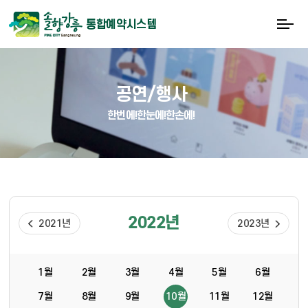
통합예약시스템
공연/행사
한번에!한눈에!한손에!
2022년
2021년
2023년
1월
2월
3월
4월
5월
6월
7월
8월
9월
10월
11월
12월