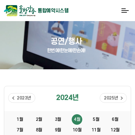
통합예약시스템
공연/행사
한번에!한눈에!한손에!
2024년
2023년
2025년
1월
2월
3월
4월
5월
6월
7월
8월
9월
10월
11월
12월