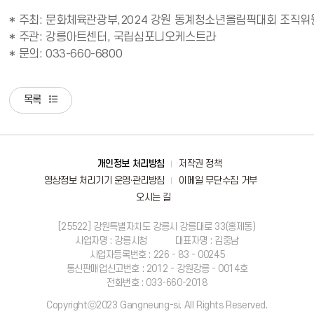
* 주최: 문화체육관광부,2024 강원 동계청소년올림픽대회 조직위원
* 주관: 강릉아트센터, 국립심포니오케스트라

* 문의: 033-660-6800
목록
바로가기
개인정보 처리방침
저작권 정책
영상정보 처리기기 운영·관리방침
이메일 무단수집 거부
오시는 길
[25522] 강원특별자치도 강릉시 강릉대로 33(홍제동)
사업자명 : 강릉시청
대표자명 : 김중남
사업자등록번호 : 226 - 83 - 00245
통신판매업신고번호 : 2012 - 강원강릉 - 0014호
전화번호 : 033-660-2018
Copyrightⓒ2023 Gangneung-si. All Rights Reserved.