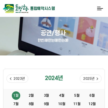
통합예약시스템
공연/행사
한번에!한눈에!한손에!
2024년
2023년
2025년
1월
2월
3월
4월
5월
6월
7월
8월
9월
10월
11월
12월