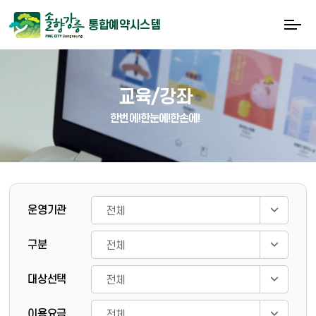
통합예약시스템
교육/강좌
한번에!한눈에!한손에!
게시물 검색
운영기관
구분
대상선택
이용요금