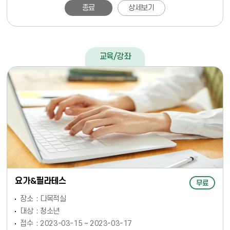
종료
상세보기
교육/강좌
요가&필라테스
무료
장소
다목적실
대상
청소년
접수
2023-03-15 ~ 2023-03-17