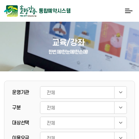
통합예약시스템
교육/강좌
한번에!한눈에!한손에!
게시물 검색
운영기관
구분
대상선택
이용요금