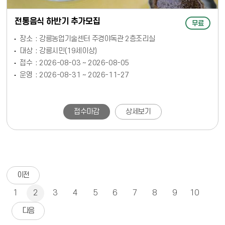
전통음식 하반기 추가모집
무료
장소
강릉농업기술센터 주경야독관 2층조리실
대상
강릉시민(19세이상)
접수
2026-08-03 ~ 2026-08-05
운영
2026-08-31 ~ 2026-11-27
접수마감
상세보기
이전
1
2
3
4
5
6
7
8
9
10
다음