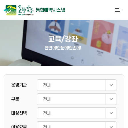
통합예약시스템
교육/강좌
한번에!한눈에!한손에!
게시물 검색
운영기관
구분
대상선택
이용요금