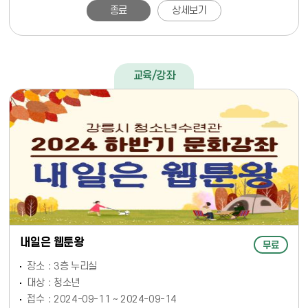
종료
상세보기
교육/강좌
내일은 웹툰왕
무료
장소
3층 누리실
대상
청소년
접수
2024-09-11 ~ 2024-09-14