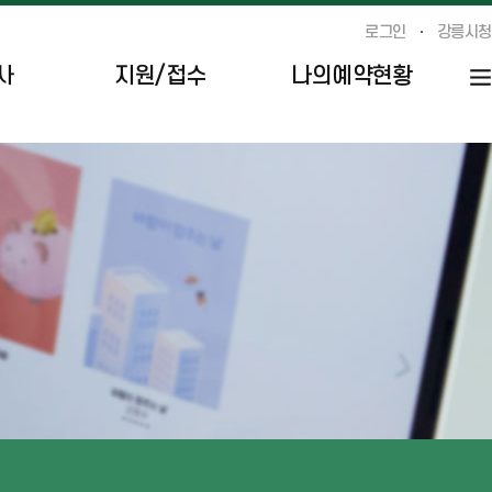
로그인
강릉시청
사
지원/접수
나의예약현황