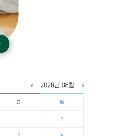
2026
년
08
월
금
토
1
7
8