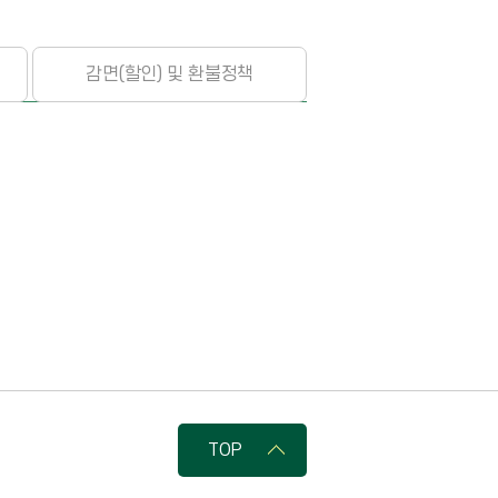
감면(할인) 및
환불정책
TOP