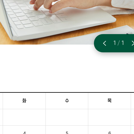
1
/
1
화
수
목
4
5
6