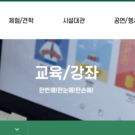
체험/견학
시설대관
공연/행
공간시설/체육시설
공연 일정
브리핑룸
이달의 행사
교육/강좌
녹색도시체험센터
무장애 차량 예약
한번에!한눈에!한손에!