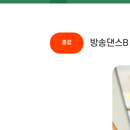
방송댄스B
종료