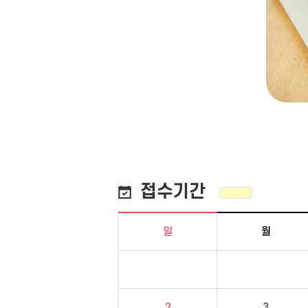
접수기간
일
월
2
3