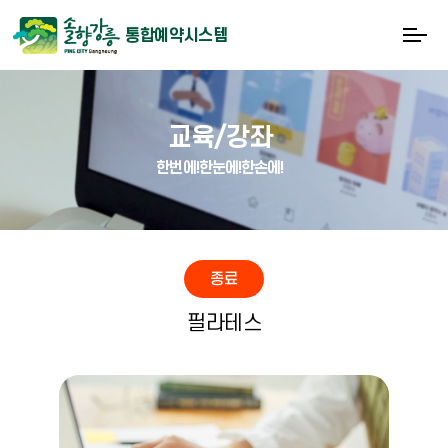
통합예약시스템
교육/강좌
한번에!한눈에!한손에!
종료
필라테스