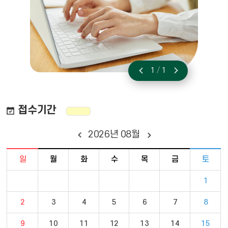
1
/
1
이전
다음
접수기간
2026
년
08
월
달력 - 일요일 ~ 토요일 일정 포함
일
월
화
수
목
금
토
1
2
3
4
5
6
7
8
9
10
11
12
13
14
15