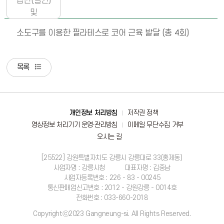
감면(할인)
및
환불정책
소도구를 이용한 필라테스로 코어 근육 발달 (총 4회)
목록
바로가기
개인정보 처리방침
저작권 정책
영상정보 처리기기 운영·관리방침
이메일 무단수집 거부
오시는 길
[25522] 강원특별자치도 강릉시 강릉대로 33(홍제동)
사업자명 : 강릉시청
대표자명 : 김중남
사업자등록번호 : 226 - 83 - 00245
통신판매업신고번호 : 2012 - 강원강릉 - 0014호
전화번호 : 033-660-2018
Copyrightⓒ2023 Gangneung-si. All Rights Reserved.